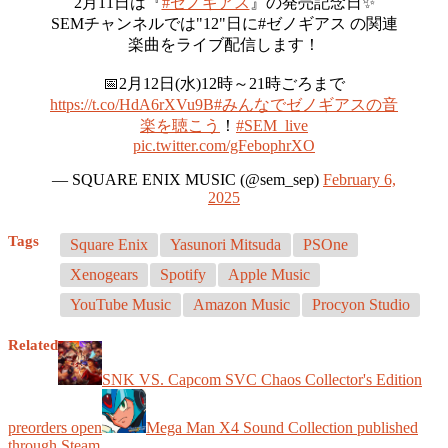
2月11日は『
#ゼノギアス
』の発売記念日✨
SEMチャンネルでは"12"日に#ゼノギアス の関連
楽曲をライブ配信します！
📅2月12日(水)12時～21時ごろまで
https://t.co/HdA6rXVu9B
#みんなでゼノギアスの音
楽を聴こう
！
#SEM_live
pic.twitter.com/gFebophrXO
— SQUARE ENIX MUSIC (@sem_sep)
February 6,
2025
Tags
Square Enix
Yasunori Mitsuda
PSOne
Xenogears
Spotify
Apple Music
YouTube Music
Amazon Music
Procyon Studio
Related
SNK VS. Capcom SVC Chaos Collector's Edition
preorders open
Mega Man X4 Sound Collection published
through Steam