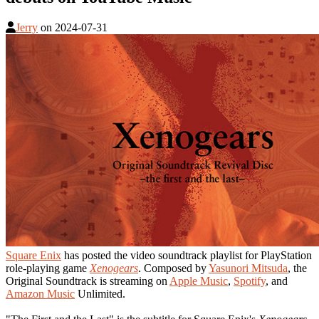
Jerry
on
2024-07-31
Square Enix
has posted the video soundtrack playlist for PlayStation
role-playing game
Xenogears
. Composed by
Yasunori Mitsuda
, the
Original Soundtrack is streaming on
Apple Music
,
Spotify
, and
Amazon Music
Unlimited.