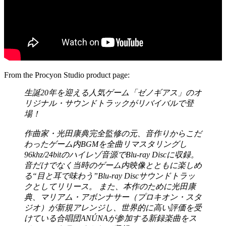
From the Procyon Studio product page:
生誕20年を迎える人気ゲーム「ゼノギアス」のオ
リジナル・サウンドトラックがリバイバルで登
場！
作曲家・光田康典完全監修の元、音作りからこだ
わったゲーム内BGMを全曲リマスタリングし
96khz/24bitのハイレゾ音源でBlu-ray Discに収録。
音だけでなく当時のゲーム内映像とともに楽しめ
る“目と耳で味わう”Blu-ray Discサウンドトラッ
クとしてリリース。 また、本作のために光田康
典、マリアム・アボンナサー（プロキオン・スタ
ジオ）が新規アレンジし、世界的に高い評価を受
けている合唱団ANÚNAが参加する新録楽曲をス