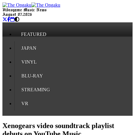
Videogame Music News
August 07, 2026
FEATURED
JAPAN
VINYL
BLU-RAY
STREAMING
VR
Xenogears video soundtrack playlist
debuts on YouTube Music