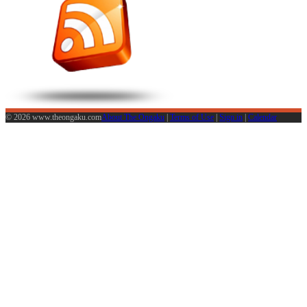
© 2026 www.theongaku.com
About The Ongaku
|
Terms of Use
|
Sign in
|
Calendar