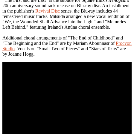
"The First and the Last" is the subtitle for Square Enix's
Xenogears
20th anniversary soundtrack release on Blu-ray disc. An installment
in the publisher's
Revival Disc
series, the Blu-ray includes 44
remastered music tracks. Mitsuda arranged a new vocal rendition of
"We, the Wounded Shall Advance into the Light" and "Memories
Left Behind," featuring Ireland's Anúna choral ensemble.
Additional choral arrangements of "The End of Childhood" and
"The Beginning and the End" are by Mariam Abounnasr of
Procyon
Studio
. Vocals on "Small Two of Pieces" and "Stars of Tears" are
by Joanne Hogg.