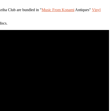
ha Club are bundled in "
Music From Konami
Antiques"
Vinyl
iscs.