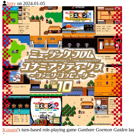
Jerry
on
2024-01-05
Konami
's turn-based role-playing game
Ganbare Goemon Gaiden
lau