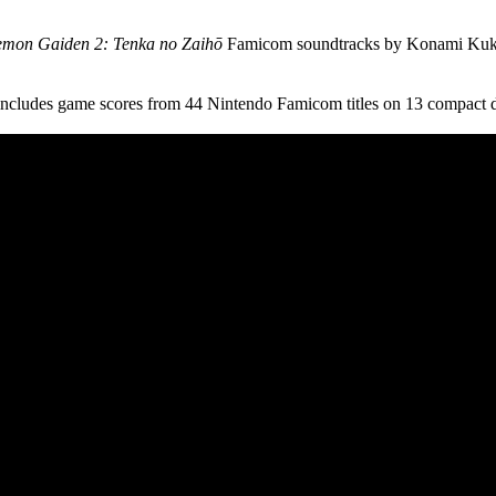
mon Gaiden 2: Tenka no Zaihō
Famicom soundtracks by Konami Kukei
ncludes game scores from 44 Nintendo Famicom titles on 13 compact d