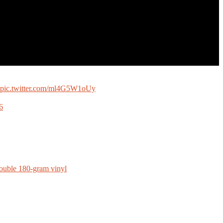
pic.twitter.com/ml4G5W1oUy
6
ouble 180-gram vinyl