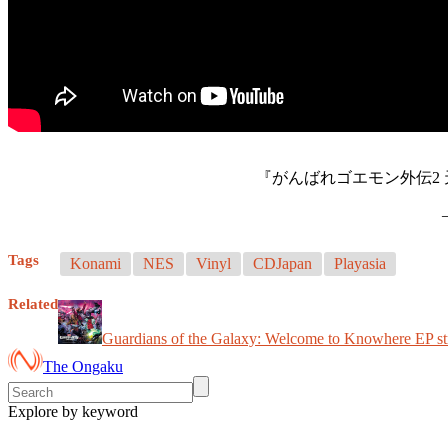
『がんばれゴエモン外伝2 
Tags
Konami
NES
Vinyl
CDJapan
Playasia
Related
Guardians of the Galaxy: Welcome to Knowhere EP st
The Ongaku
Explore by keyword