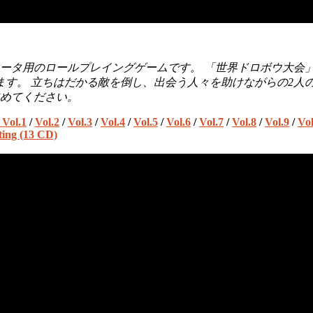
ピュータ用のロールプレイングゲームです。 「世界ドロボウ大
ます。 立ちはだかる敵を倒し、出会う人々を助けながらの2人
めてください。
 Vol.1
/
Vol.2
/
Vol.3
/
Vol.4
/
Vol.5
/
Vol.6
/
Vol.7
/
Vol.8
/
Vol.9
/
Vol
ing (13 CD)