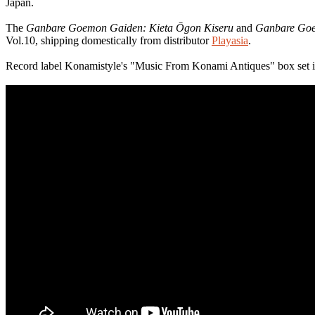
Japan.
The
Ganbare Goemon Gaiden: Kieta Ōgon Kiseru
and
Ganbare Goe
Vol.10, shipping domestically from distributor
Playasia
.
Record label Konamistyle's "Music From Konami Antiques" box set i