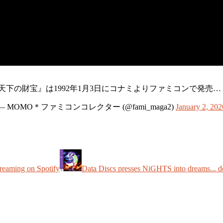
天下の財宝』は1992年1月3日にコナミよりファミコンで発売…
— MOMO＊ファミコンコレクター (@fami_maga2)
January 2, 202
reaming on Spotify
Data Discs presses NiGHTS into dreams... d