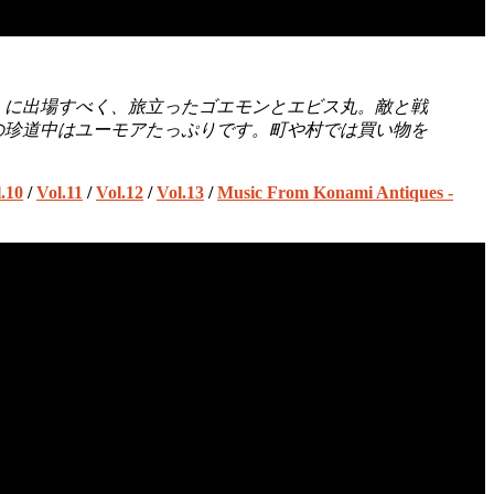
会」に出場すべく、旅立ったゴエモンとエビス丸。敵と戦
の珍道中はユーモアたっぷりです。町や村では買い物を
.10
/
Vol.11
/
Vol.12
/
Vol.13
/
Music From Konami Antiques -