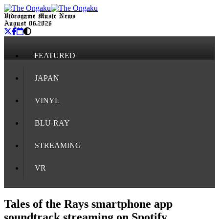
Videogame Music News
August 06, 2026
FEATURED
JAPAN
VINYL
BLU-RAY
STREAMING
VR
Tales of the Rays smartphone app
soundtrack streaming on Spotify